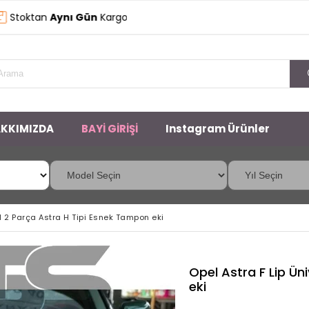
tan
Aynı Gün
Kargo
KKIMIZDA
BAYİ GİRİŞİ
Instagram Ürünler
l 2 Parça Astra H Tipi Esnek Tampon eki
Opel Astra F Lip Ün
eki