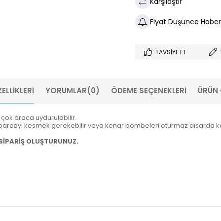
Karşılaştır
Fiyat Düşünce Haber
TAVSIYE ET
ELLIKLERI
YORUMLAR
(0)
ÖDEME SEÇENEKLERI
ÜRÜN 
çok araca uydurulabilir.
arcayı kesmek gerekebilir veya kenar bombeleri oturmaz dısarda kal
SİPARİŞ OLUŞTURUNUZ
.