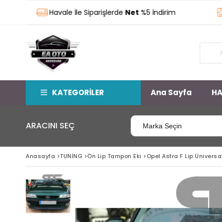
Havale İle Siparişlerde
Net
%5 İndirim
Stok
KATEGORİLER
Ana Sayfa
HA
ARACINI SEÇ
Anasayfa
>
TUNİNG
>
Ön Lip Tampon Eki
>
Opel Astra F Lip Üniversa