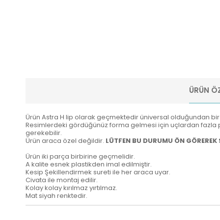
ÜRÜN ÖZ
Ürün Astra H lip olarak geçmektedir üniversal olduğundan bir 
Resimlerdeki gördüğünüz forma gelmesi için uçlardan fazla p
gerekebilir.
Ürün araca özel değildir.
L
ÜTFEN BU DURUMU ÖN GÖREREK 
Ürün iki parça birbirine geçmelidir.
A kalite esnek plastikden imal edilmiştir.
Kesip Şekillendirmek sureti ile her araca uyar.
Civata ile montaj edilir.
Kolay kolay kırılmaz yırtılmaz.
Mat siyah renktedir.