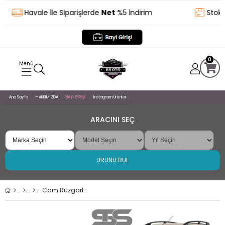
Havale İle Siparişlerde
Net
%5 İndirim
Stokta
0
Ana Sayfa
HAKKIMIZDA
BAYİ GİRİŞİ
Instagram Ürünler
ARACINI SEÇ
ÜRÜNÜ BUL
Cam Rüzgarlığı Citroen Nemo 2007 Sonrası Mügen Tip Piano Black