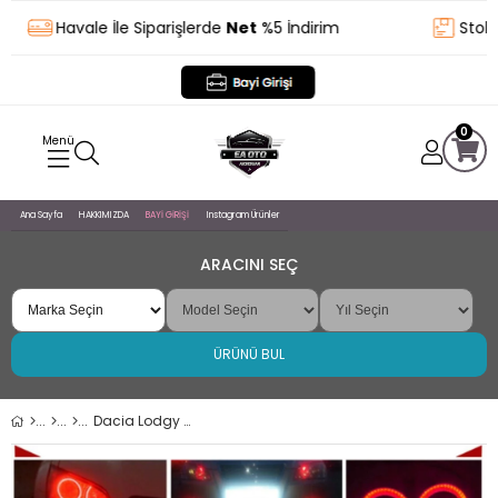
Havale İle Siparişlerde
Net
%5 İndirim
Stokta
0
Ana Sayfa
HAKKIMIZDA
BAYİ GİRİŞİ
Instagram Ürünler
ARACINI SEÇ
ÜRÜNÜ BUL
Dacia Lodgy Uyumlu, Universal Mercekli Led Angel Sis Farı, 76mm Kırmızı Renk