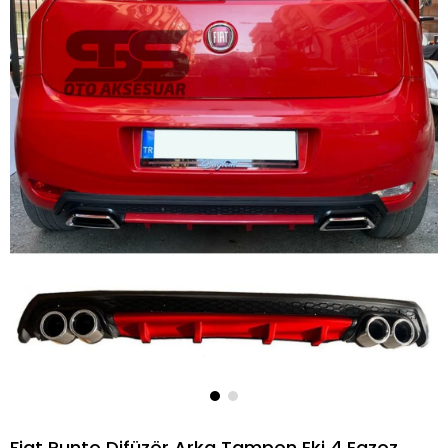
Fiat Punto Difüzör Arka Tampon Eki 4 Egzoz