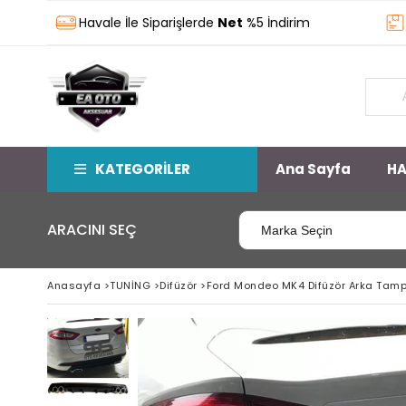
Havale İle Siparişlerde
Net
%5 İndirim
Stokt
KATEGORİLER
Ana Sayfa
HA
ARACINI SEÇ
Anasayfa
>
TUNİNG
>
Difüzör
>
Ford Mondeo MK4 Difüzör Arka Tampon