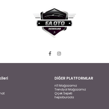
ileri
DİĞER PLATFORMLAR
n11 Mağazamız
Trendyol Mağazamız
mat
Çiçek Sepeti
hepsiburada