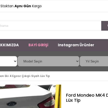
an
Aynı Gün
Kargo
KKIMIZDA
BAYİ GİRİŞİ
Instagram Ürünler
 Eki 4 Egzoz Çıkışlı Siyah Lüx Tip
Ford Mondeo MK4 Di
Lüx Tip