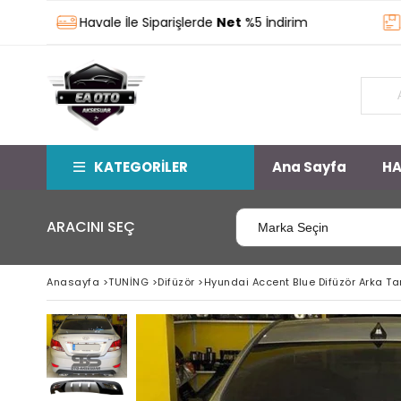
Havale İle Siparişlerde
Net
%5 İndirim
Stokt
KATEGORİLER
Ana Sayfa
HA
ARACINI SEÇ
Anasayfa
>
TUNİNG
>
Difüzör
>
Hyundai Accent Blue Difüzör Arka Tam