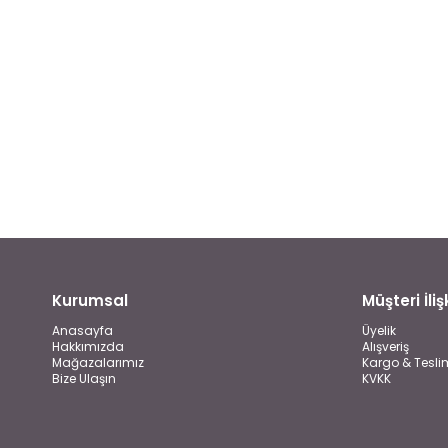
Kurumsal
Müşteri İlişk
Anasayfa
Üyelik
Hakkımızda
Alışveriş
Mağazalarımız
Kargo & Tesli
Bize Ulaşın
KVKK