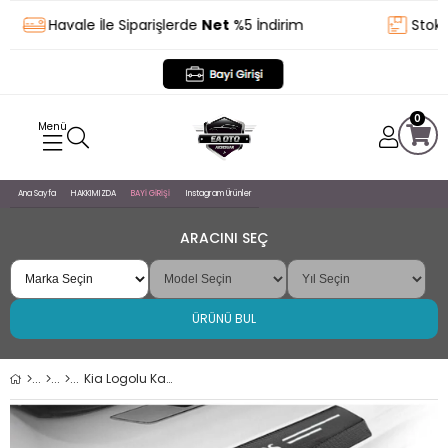
Havale İle Siparişlerde
Net
%5 İndirim
Stokta
0
Ana Sayfa
HAKKIMIZDA
BAYİ GİRİŞİ
Instagram Ürünler
ARACINI SEÇ
ÜRÜNÜ BUL
Kia Logolu Karbon Kapı Eşiği Koruyucu Bant Folyo 4'lü Set