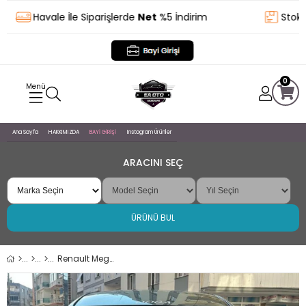
Havale İle Siparişlerde
Net
%5 İndirim
Stoktan
0
Ana Sayfa
HAKKIMIZDA
BAYİ GİRİŞİ
Instagram Ürünler
ARACINI SEÇ
ÜRÜNÜ BUL
Renault Megane 2 Sedan Difüzör Arka Tampon Eki 4 Egzoz Çıkışlı Kırmızı Lüx Tip