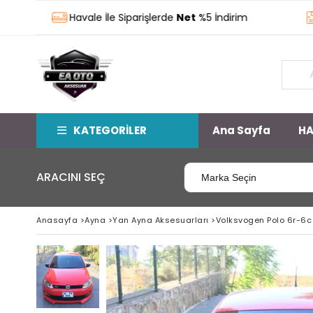
Havale İle Siparişlerde
Net
%5 İndirim
Stok
KATEGORİLER
Ana Sayfa
HA
ARACINI SEÇ
Anasayfa
>
Ayna
>
Yan Ayna Aksesuarları
>
Volksvogen Polo 6r-6c