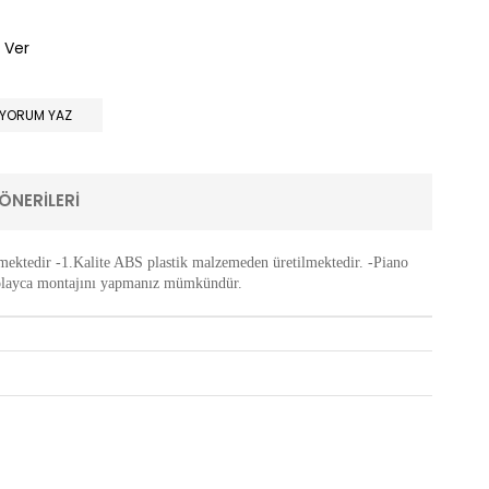
 Ver
YORUM YAZ
ÖNERILERI
ektedir -1.Kalite ABS plastik malzemeden üretilmektedir. -Piano
e kolayca montajını yapmanız mümkündür.