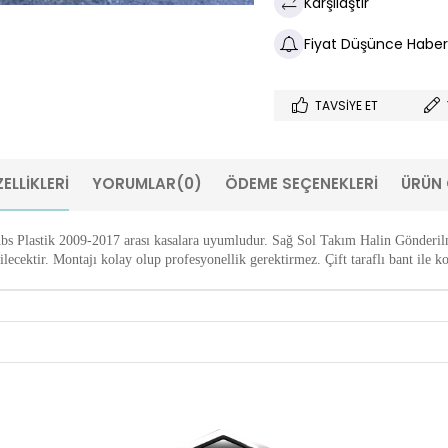
Karşılaştır
Fiyat Düşünce Haber
TAVSIYE ET
ELLIKLERI
YORUMLAR
(0)
ÖDEME SEÇENEKLERI
ÜRÜN 
 Plastik 2009-2017 arası kasalara uyumludur. Sağ Sol Takım Halin Gönderilm
ilecektir. Montajı kolay olup profesyonellik gerektirmez. Çift taraflı bant il