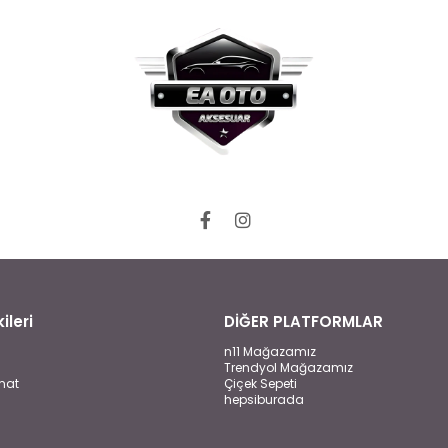
ileri
DİĞER PLATFORMLAR
n11 Mağazamız
Trendyol Mağazamız
mat
Çiçek Sepeti
hepsiburada